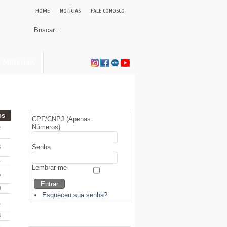
HOME
NOTÍCIAS
FALE CONOSCO
Materiais
Área Restrita (Sócios)
os
CPF/CNPJ (Apenas
Números)
7
3
Senha
4
Lembrar-me
5
0
Esqueceu sua senha?
1
8
Biblioteca