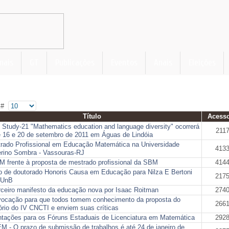
nais
GT
Publicações
Eventos
Anais
Eleições
r #
Título
Acess
 Study-21 "Mathematics education and language diversity" ocorrerá
211
e 16 e 20 de setembro de 2011 em Águas de Lindóia
rado Profissional em Educação Matemática na Universidade
413
rino Sombra - Vassouras-RJ
 frente à proposta de mestrado profissional da SBM
414
lo de doutorado Honoris Causa em Educação para Nilza E Bertoni
217
 UnB
rceiro manifesto da educação nova por Isaac Roitman
274
ocação para que todos tomem conhecimento da proposta do
266
tório do IV CNCTI e enviem suas críticas
ntações para os Fóruns Estaduais de Licenciatura em Matemática
292
M - O prazo de submissão de trabalhos é até 24 de janeiro de