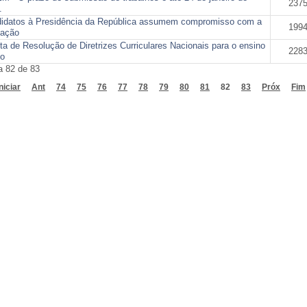
237
.
idatos à Presidência da República assumem compromisso com a
199
ação
ta de Resolução de Diretrizes Curriculares Nacionais para o ensino
228
o
a 82 de 83
niciar
Ant
74
75
76
77
78
79
80
81
82
83
Próx
Fim