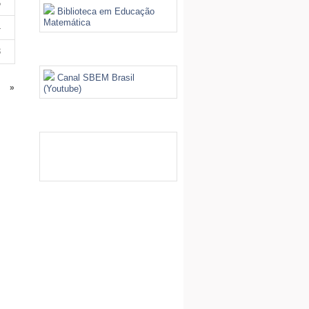
5
Biblioteca em Educação
Matemática
4
3
Videoteca
Canal SBEM Brasil
»
(Youtube)
Galeria de Imagens