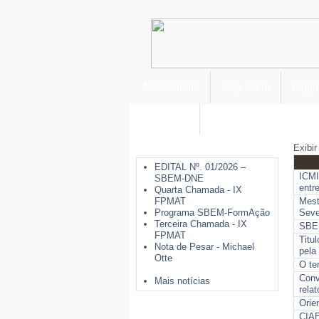
A Sociedade
Seja Sócio
Regio
FormAção
Últimas Notícias
Exibi
EDITAL Nº. 01/2026 –
ICMI
SBEM-DNE
entr
Quarta Chamada - IX
FPMAT
Mest
Programa SBEM-FormAção
Seve
Terceira Chamada - IX
SBEM
FPMAT
Titu
Nota de Pesar - Michael
pela
Otte
O te
Conv
Mais notícias
rela
Orie
Mais Opções
CIAE