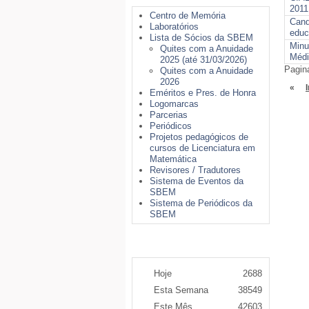
2011
Centro de Memória
Cand
Laboratórios
educ
Lista de Sócios da SBEM
Minu
Quites com a Anuidade
Médi
2025 (até 31/03/2026)
Pagin
Quites com a Anuidade
2026
«
I
Eméritos e Pres. de Honra
Logomarcas
Parcerias
Periódicos
Projetos pedagógicos de
cursos de Licenciatura em
Matemática
Revisores / Tradutores
Sistema de Eventos da
SBEM
Sistema de Periódicos da
SBEM
Contador de Acessos
Hoje
2688
Esta Semana
38549
Este Mês
42603