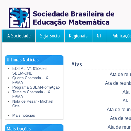
A Sociedade
Seja Sócio
Regionais
GT
Publicaçõ
FormAção
Últimas Notícias
Atas
EDITAL Nº. 01/2026 –
SBEM-DNE
Ata de re
Quarta Chamada - IX
FPMAT
Ata de reuni
Programa SBEM-FormAção
Ata
Terceira Chamada - IX
FPMAT
Ata
Nota de Pesar - Michael
Otte
Ata de reu
Mais notícias
Ata de re
Ata de reu
Mais Opções