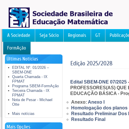
A Sociedade
Seja Sócio
Regionais
GT
Publicaçõ
FormAção
Últimas Notícias
Edição 2025/2028
EDITAL Nº. 01/2026 –
SBEM-DNE
Quarta Chamada - IX
FPMAT
Edital SBEM-DNE 07/2025
Programa SBEM-FormAção
PROFESSORES(AS) QUE 
Terceira Chamada - IX
EDUCAÇÃO BÁSICA - Pro
FPMAT
Nota de Pesar - Michael
Anexo:
Anexo I
Otte
Homologação dos planos 
Resultado Preliminar Do
Mais notícias
Resultado Final
Mais Opções