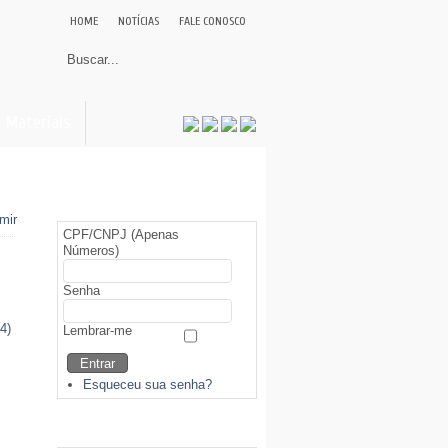
HOME
NOTÍCIAS
FALE CONOSCO
Materiais
Área Restrita (Sócios)
CPF/CNPJ (Apenas
Números)
Senha
4)
Lembrar-me
Esqueceu sua senha?
Biblioteca