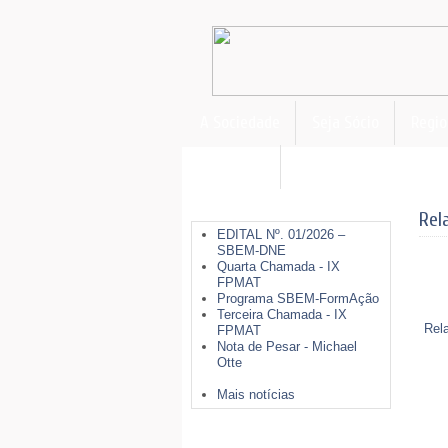
A Sociedade
Seja Sócio
Regio
FormAção
Últimas Notícias
Rel
EDITAL Nº. 01/2026 –
SBEM-DNE
Quarta Chamada - IX
FPMAT
Programa SBEM-FormAção
Terceira Chamada - IX
Rel
FPMAT
Nota de Pesar - Michael
Otte
Mais notícias
Mais Opções