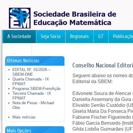
A Sociedade
Seja Sócio
Regionais
GT
Publicaçõ
FormAção
Últimas Notícias
Conselho Nacional Editori
EDITAL Nº. 01/2026 –
SBEM-DNE
Seguem abaixo os nomes d
Quarta Chamada - IX
Editorial da SBEM:
FPMAT
Programa SBEM-FormAção
Edvonete Souza de Alencar
Terceira Chamada - IX
FPMAT
Daniella Assemany da Gui
Nota de Pesar - Michael
Elivaldo Serrão Custódio 
Otte
Gisela Maria Da Fonseca P
Fabiane Fischer Figueir
Mais notícias
Fábio Garcia Bernardo (Inst
Gilda Lisbôa Guimarães (
Mais Opções