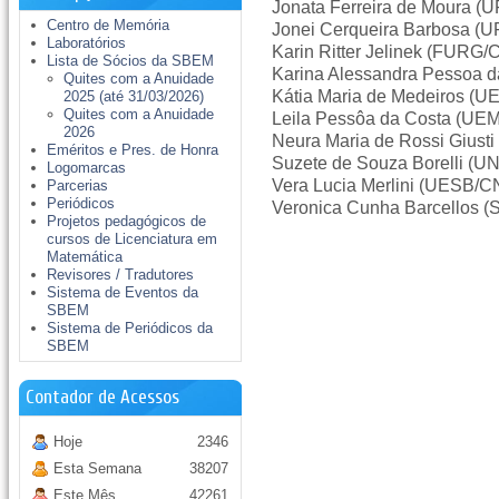
Jonata Ferreira de Moura 
Centro de Memória
Jonei Cerqueira Barbosa 
Laboratórios
Karin Ritter Jelinek (FURG
Lista de Sócios da SBEM
Karina Alessandra Pessoa 
Quites com a Anuidade
Kátia Maria de Medeiros (
2025 (até 31/03/2026)
Quites com a Anuidade
Leila Pessôa da Costa (U
2026
Neura Maria de Rossi Gius
Eméritos e Pres. de Honra
Suzete de Souza Borelli (
Logomarcas
Vera Lucia Merlini (UESB/
Parcerias
Periódicos
Veronica Cunha Barcellos
Projetos pedagógicos de
cursos de Licenciatura em
Matemática
Revisores / Tradutores
Sistema de Eventos da
SBEM
Sistema de Periódicos da
SBEM
Contador de Acessos
Hoje
2346
Esta Semana
38207
Este Mês
42261