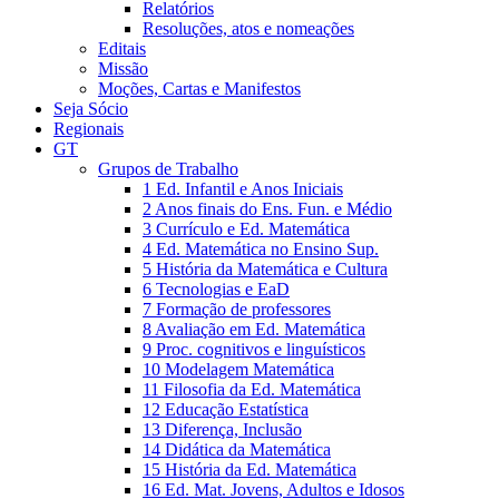
Relatórios
Resoluções, atos e nomeações
Editais
Missão
Moções, Cartas e Manifestos
Seja Sócio
Regionais
GT
Grupos de Trabalho
1 Ed. Infantil e Anos Iniciais
2 Anos finais do Ens. Fun. e Médio
3 Currículo e Ed. Matemática
4 Ed. Matemática no Ensino Sup.
5 História da Matemática e Cultura
6 Tecnologias e EaD
7 Formação de professores
8 Avaliação em Ed. Matemática
9 Proc. cognitivos e linguísticos
10 Modelagem Matemática
11 Filosofia da Ed. Matemática
12 Educação Estatística
13 Diferença, Inclusão
14 Didática da Matemática
15 História da Ed. Matemática
16 Ed. Mat. Jovens, Adultos e Idosos