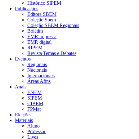
Histórico SIPEM
Publicações
Editora SBEM
Coleção Sbem
Coleção SBEM Regionais
Boletim
EMR impressa
EMR digital
RIPEM
Revista Temas e Debates
Eventos
Regionais
Nacionais
Internacionais
Áreas Afins
Anais
ENEM
SIPEM
CIBEM
FPMat
Eleições
Materiais
Aluno
Professor
Lives