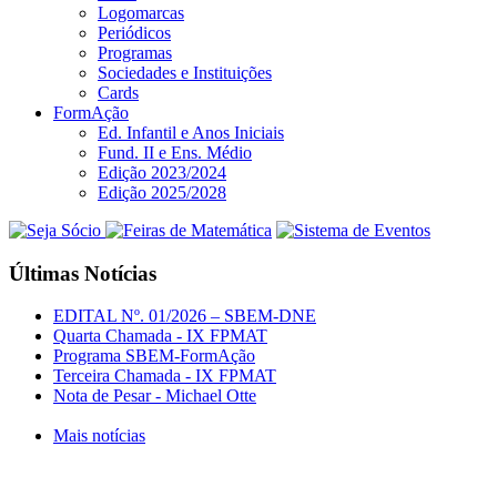
Logomarcas
Periódicos
Programas
Sociedades e Instituições
Cards
FormAção
Ed. Infantil e Anos Iniciais
Fund. II e Ens. Médio
Edição 2023/2024
Edição 2025/2028
Últimas Notícias
EDITAL Nº. 01/2026 – SBEM-DNE
Quarta Chamada - IX FPMAT
Programa SBEM-FormAção
Terceira Chamada - IX FPMAT
Nota de Pesar - Michael Otte
Mais notícias