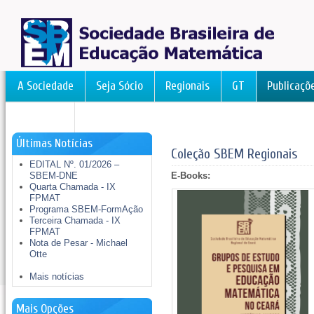
A Sociedade
Seja Sócio
Regionais
GT
Publicaçõ
FormAção
Últimas Notícias
Coleção SBEM Regionais
EDITAL Nº. 01/2026 –
SBEM-DNE
E-Books:
Quarta Chamada - IX
FPMAT
Programa SBEM-FormAção
Terceira Chamada - IX
FPMAT
Nota de Pesar - Michael
Otte
Mais notícias
Mais Opções