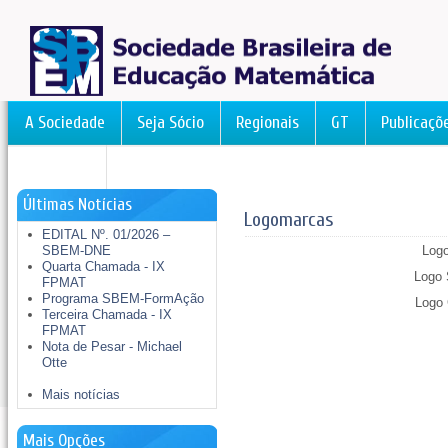
A Sociedade
Seja Sócio
Regionais
GT
Publicaçõ
FormAção
Últimas Notícias
Logomarcas
EDITAL Nº. 01/2026 –
SBEM-DNE
Logo
Quarta Chamada - IX
Logo
FPMAT
Programa SBEM-FormAção
Logo 
Terceira Chamada - IX
FPMAT
Nota de Pesar - Michael
Otte
Mais notícias
Mais Opções