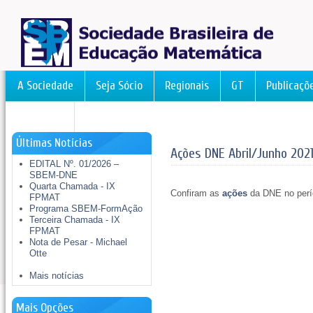
A Sociedade
Seja Sócio
Regionais
GT
Publicaçõ
FormAção
Últimas Notícias
Ações DNE Abril/Junho 202
EDITAL Nº. 01/2026 –
SBEM-DNE
Quarta Chamada - IX
Confiram as
ações
da DNE no perío
FPMAT
Programa SBEM-FormAção
Terceira Chamada - IX
FPMAT
Nota de Pesar - Michael
Otte
Mais notícias
Mais Opções