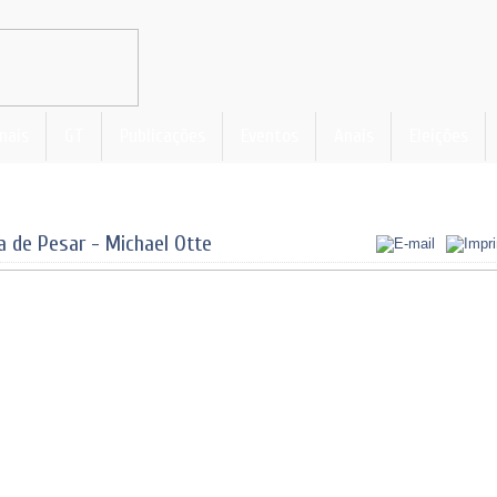
nais
GT
Publicações
Eventos
Anais
Eleições
a de Pesar - Michael Otte