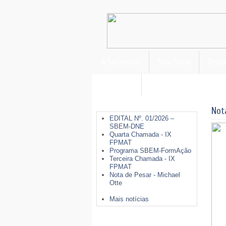
A Sociedade
Seja Sócio
Regio
FormAção
Últimas Notícias
Not
EDITAL Nº. 01/2026 –
SBEM-DNE
Quarta Chamada - IX
FPMAT
Programa SBEM-FormAção
Terceira Chamada - IX
FPMAT
Nota de Pesar - Michael
Otte
Mais notícias
Mais Opções