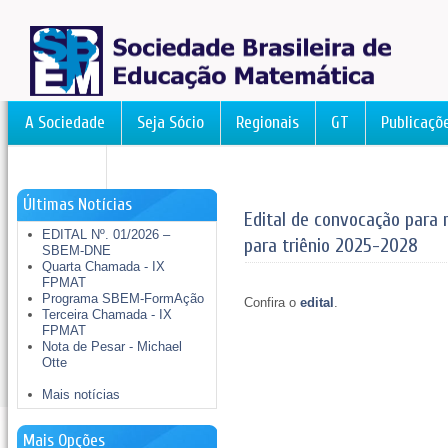
A Sociedade
Seja Sócio
Regionais
GT
Publicaçõ
FormAção
Últimas Notícias
Edital de convocação para 
EDITAL Nº. 01/2026 –
para triênio 2025-2028
SBEM-DNE
Quarta Chamada - IX
FPMAT
Programa SBEM-FormAção
Confira o
edital
.
Terceira Chamada - IX
FPMAT
Nota de Pesar - Michael
Otte
Mais notícias
Mais Opções