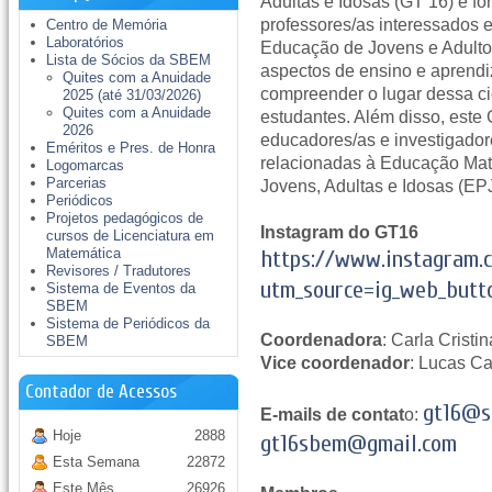
Adultas e Idosas (GT 16) é f
professores/as interessados 
Centro de Memória
Laboratórios
Educação de Jovens e Adultos 
Lista de Sócios da SBEM
aspectos de ensino e aprend
Quites com a Anuidade
compreender o lugar dessa ci
2025 (até 31/03/2026)
Quites com a Anuidade
estudantes. Além disso, este
2026
educadores/as e investigado
Eméritos e Pres. de Honra
relacionadas à Educação Ma
Logomarcas
Parcerias
Jovens, Adultas e Idosas (EPJ
Periódicos
Projetos pedagógicos de
Instagram do GT16
cursos de Licenciatura em
Matemática
https://www.instagram.
Revisores / Tradutores
utm_source=ig_web_but
Sistema de Eventos da
SBEM
Sistema de Periódicos da
Coordenadora
: Carla Crist
SBEM
Vice coordenador
: Lucas C
Contador de Acessos
gt16@s
E-mails de contat
o:
Hoje
2888
gt16sbem@gmail.com
Esta Semana
22872
Este Mês
26926