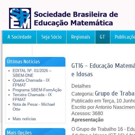
A Sociedade
Seja Sócio
Regionais
GT
Publicaçõ
FormAção
Últimas Notícias
GT16 - Educação Matemá
EDITAL Nº. 01/2026 –
e Idosas
SBEM-DNE
Quarta Chamada - IX
FPMAT
Detalhes
Programa SBEM-FormAção
Grupo de Traba
Categoria:
Terceira Chamada - IX
FPMAT
Publicado em Terça, 10 Junh
Nota de Pesar - Michael
Escrito por Antonio Nascimen
Otte
Acessos: 3680
Mais notícias
Apresentação
O Grupo de Trabalho 16 - E
Mais Opções