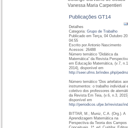
Vanessa Maria Carpentieri
Publicações GT14
Detalhes
Categoria:
Grupo de Trabalho
Publicado em Terça, 04 Outubro 20
04:55
Escrito por Antonio Nascimento
Acessos: 26488
Número temático “Didática da
Matemática” da Revista Perspectiv
em Educação Matemática, (v.7, n.1
2014), disponível em
http://seer.ufms.br/index.php/pedm
Número temático “Dos artefatos ao
instrumentos: o trabalho individual 
coletivo dos professores de atemát
da Revista Em Teia, (v.6, n.3, 2015
disponível em
http://periodicos.ufpe.br/revistas/
BITTAR, M.; Muniz, C.A. (Org.). A
Aprendizagem Matemática na
Perspectiva da Teoria dos Campos
Conceituais. 1ª. ed. Curitiba: Editor