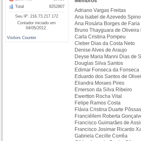
Membros
Total
8252807
Adriano Vargas Freitas
Seu IP: 216.73.217.172
Ana Isabel de Azevedo Spino
Contador iniciado em
Ana Rosária Borges de Faria
04/05/2012.
Bruno Thayguara de Oliveira 
Carla Cristina Pompeu
Visitors Counter
Cleber Dias da Costa Neto
Denise Alves de Araujo
Deyse Maria Manni Dias de 
Douglas Silva Santos
Edimar Fonseca da Fonseca
Eduardo dos Santos de Olive
Eliandra Moraes Pires
Emerson da Silva Ribeiro
Ewertton Rocha Vital
Felipe Ramos Costa
Flávia Cristina Duarte Pôssa
Franciéllem Roberta Gonçalv
Francisco Guimarães de Assi
Francisco Josimar Ricardo Xa
Gabriela Cecille Corrêa