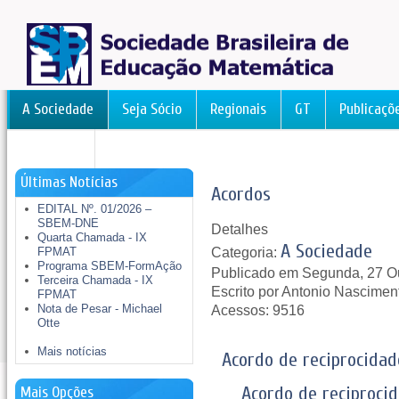
A Sociedade
Seja Sócio
Regionais
GT
Publicaçõ
FormAção
Últimas Notícias
Acordos
EDITAL Nº. 01/2026 –
SBEM-DNE
Detalhes
Quarta Chamada - IX
A Sociedade
Categoria:
FPMAT
Programa SBEM-FormAção
Publicado em Segunda, 27 O
Terceira Chamada - IX
Escrito por Antonio Nascimen
FPMAT
Nota de Pesar - Michael
Acessos: 9516
Otte
Mais notícias
Acordo de reciprocida
Acordo de reciproc
Mais Opções