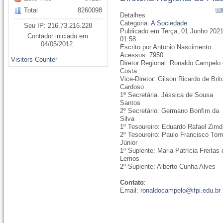
Total
8260098
Detalhes
Categoria:
A Sociedade
Seu IP: 216.73.216.228
Publicado em Terça, 01 Junho 202
Contador iniciado em
01:58
04/05/2012.
Escrito por Antonio Nascimento
Acessos: 7950
Visitors Counter
Diretor Regional: Ronaldo Campelo
Costa
Vice-Diretor: Gilson Ricardo de Brit
Cardoso
1ª Secretária: Jéssica de Sousa
Santos
2º Secretário: Germano Bonfim da
Silva
1º Tesoureiro: Eduardo Rafael Zimd
2º Tesoureiro: Paulo Francisco Torr
Júnior
1ª Suplente: Maria Patrícia Freitas
Lemos
2º Suplente: Alberto Cunha Alves
Contato
:
Email:
ronaldocampelo@ifpi.edu.br