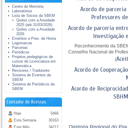
Centro de Memória
Acordo de parceria
Laboratórios
Lista de Sócios da SBEM
Professores d
Quites com a Anuidade
2025 (até 31/03/2026)
Acordo de parceria ent
Quites com a Anuidade
2026
Investigação
Eméritos e Pres. de Honra
Logomarcas
Reconhecimento da SBEM
Parcerias
Conselho Nacional de Profes
Periódicos
Projetos pedagógicos de
Acei
(
cursos de Licenciatura em
Matemática
Acordo de Cooperação 
Revisores / Tradutores
Sistema de Eventos da
SBEM
Sistema de Periódicos da
Acordo de Reciprocida
SBEM
SBHM
Contador de Acessos
Hoje
5466
Esta Semana
30163
Diretoria Regional do Pia
Este Mês
34217