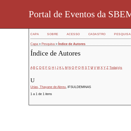
Portal de Eventos da SBE
CAPA
SOBRE
ACESSO
CADASTRO
PESQUISA
Capa
>
Pesquisa
>
Índice de Autores
Índice de Autores
A
B
C
D
E
F
G
H
I
J
K
L
M
N
O
P
Q
R
S
T
U
V
W
X
Y
Z
Toda(o)s
U
Urias, Thayane de Abreu
, IFSULDEMINAS
1 a 1 de 1 itens