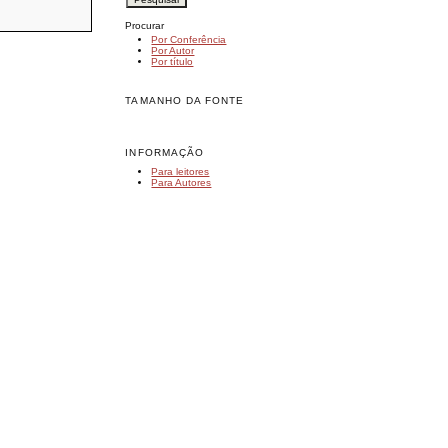
Procurar
Por Conferência
Por Autor
Por título
TAMANHO DA FONTE
INFORMAÇÃO
Para leitores
Para Autores