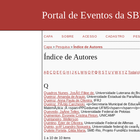
Portal de Eventos da 
CAPA
SOBRE
ACESSO
CADASTRO
PES
Capa
>
Pesquisa
>
Índice de Autores
Índice de Autores
A
B
C
D
E
F
G
H
I
J
K
L
M
N
O
P
Q
R
S
T
U
V
W
X
Y
Z
Toda(o
Q
Quadros Nunes, JosÃ© Filipe de
, Universidade Luterana do Br
Queiroz, Amanda de Araujo
, Universidade Estadual da ParaÃ­b
Queiroz, Anna Paula de Oliveira
, IFRJ
Queiroz, PÃ¡blo Carcheski
, <p>Secretaria Municipal de Ed
MatemÃ¡tica -Â <span>PPGedumat-UFMS</span></span></p>
Quevedo, JaÃ­ne Telles
, Universidade Federal de Pelotas
Quimenton, Evonete Cristina Pinton
, UNICAMP
Quintaneiro, Wellerson
Quintino, Eder de Oliveira
, Universidade Federal de Alfenas
Quinto, srÂº Leandro Nogueira
, Universidade federal do cearÃ
Quitete Portela, Gilda Maria
, SME-Rio, Projeto FundÃ£o Instit
1 a 10 de 10 itens