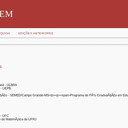
SBEM
QUISA
EDIÇÕES ANTERIORES
)s
asil - ULBRA
a - UEPB
ucaÃ§Ã£o - SEMED/Campo Grande-MS</p><p><span>Programa de PÃ³s-GraduaÃ§Ã£o em Ed
¡ - UFC
uto de MatemÃ¡tica da UFRJ