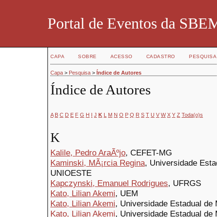
Portal de Eventos da SBE
CAPA
SOBRE
ACESSO
CADASTRO
PESQUISA
Capa
>
Pesquisa
>
Índice de Autores
Índice de Autores
A
B
C
D
E
F
G
H
I
J
K
L
M
N
O
P
Q
R
S
T
U
V
W
X
Y
Z
Toda(o)s
K
Kalile, Pedro AraÃºjo
, CEFET-MG
Kaminski, MÃ¡rcia Regina
, Universidade Esta
UNIOESTE
Kapczynski, Emanuel Rodrigues
, UFRGS
Kato, Lilian Akemi
, UEM
Kato, Lilian Akemi
, Universidade Estadual de
Kato, Lilian Akemi
, Universidade Estadual de 