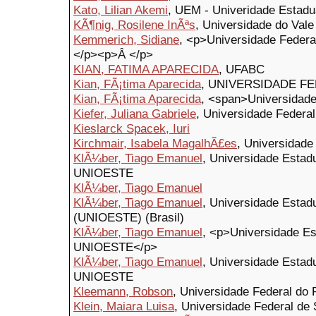
Kato, Lilian Akemi
, UEM - Univeridade Estadu
KÃ¶nig, Rosilene InÃªs
, Universidade do Vale
Kemmerich, Sidiane
, <p>Universidade Federa
</p><p>Â </p>
KIAN, FATIMA APARECIDA
, UFABC
Kian, FÃ¡tima Aparecida
, UNIVERSIDADE FE
Kian, FÃ¡tima Aparecida
, <span>Universidad
Kiefer, Juliana Gabriele
, Universidade Federa
Kieslarck Spacek, Iuri
Kirchmair, Isabela MagalhÃ£es
, Universidade
KlÃ¼ber, Tiago Emanuel
, Universidade Estad
UNIOESTE
KlÃ¼ber, Tiago Emanuel
KlÃ¼ber, Tiago Emanuel
, Universidade Estad
(UNIOESTE) (Brasil)
KlÃ¼ber, Tiago Emanuel
, <p>Universidade Es
UNIOESTE</p>
KlÃ¼ber, Tiago Emanuel
, Universidade Estad
UNIOESTE
Kleemann, Robson
, Universidade Federal do
Klein, Maiara Luisa
, Universidade Federal de