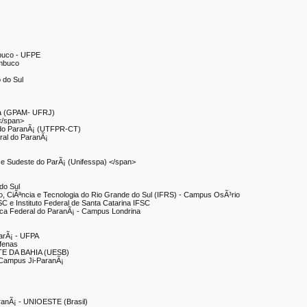
mbuco - UFPE
ambuco
 do Sul
ca (GPAM- UFRJ)
</span>
l do ParanÃ¡ (UTFPR-CT)
ral do ParanÃ¡
 e Sudeste do ParÃ¡ (Unifesspa) </span>
do Sul
£o, CiÃªncia e Tecnologia do Rio Grande do Sul (IFRS) - Campus OsÃ³rio
C e Instituto Federal de Santa Catarina IFSC
ica Federal do ParanÃ¡ - Campus Londrina
ParÃ¡ - UFPA
lfenas
E DA BAHIA (UESB)
 Campus Ji-ParanÃ¡
ranÃ¡ - UNIOESTE (Brasil)