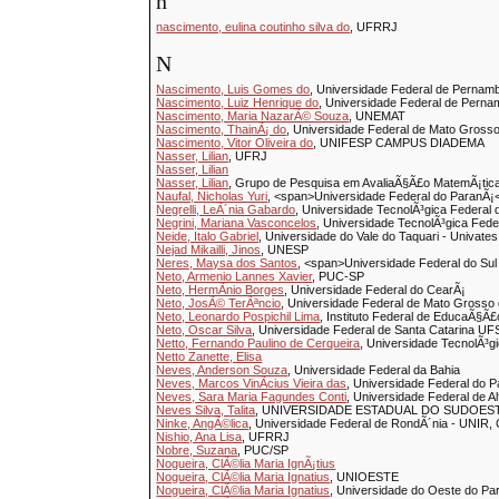
n
nascimento, eulina coutinho silva do
, UFRRJ
N
Nascimento, Luis Gomes do
, Universidade Federal de Perna
Nascimento, Luiz Henrique do
, Universidade Federal de Pern
Nascimento, Maria NazarÃ© Souza
, UNEMAT
Nascimento, ThainÃ¡ do
, Universidade Federal de Mato Grosso
Nascimento, Vitor Oliveira do
, UNIFESP CAMPUS DIADEMA
Nasser, Lilian
, UFRJ
Nasser, Lilian
Nasser, Lilian
, Grupo de Pesquisa em AvaliaÃ§Ã£o MatemÃ¡ti
Naufal, Nicholas Yuri
, <span>Universidade Federal do ParanÃ¡
Negrelli, LeÃ´nia Gabardo
, Universidade TecnolÃ³gica Federa
Negrini, Mariana Vasconcelos
, Universidade TecnolÃ³gica Fede
Neide, Italo Gabriel
, Universidade do Vale do Taquari - Univates
Nejad Mikailli, Jinos
, UNESP
Neres, Maysa dos Santos
, <span>Universidade Federal do Sul
Neto, Armenio Lannes Xavier
, PUC-SP
Neto, HermÃ­nio Borges
, Universidade Federal do CearÃ¡
Neto, JosÃ© TerÃªncio
, Universidade Federal de Mato Grosso 
Neto, Leonardo Pospichil Lima
, Instituto Federal de EducaÃ§Ã
Neto, Oscar Silva
, Universidade Federal de Santa Catarina UFS
Netto, Fernando Paulino de Cerqueira
, Universidade TecnolÃ³g
Netto Zanette, Elisa
Neves, Anderson Souza
, Universidade Federal da Bahia
Neves, Marcos VinÃ­cius Vieira das
, Universidade Federal do 
Neves, Sara Maria Fagundes Conti
, Universidade Federal de A
Neves Silva, Talita
, UNIVERSIDADE ESTADUAL DO SUDOEST
Ninke, AngÃ©lica
, Universidade Federal de RondÃ´nia - UNIR,
Nishio, Ana Lisa
, UFRRJ
Nobre, Suzana
, PUC/SP
Nogueira, ClÃ©lia Maria IgnÃ¡tius
Nogueira, ClÃ©lia Maria Ignatius
, UNIOESTE
Nogueira, ClÃ©lia Maria Ignatius
, Universidade do Oeste do Pa