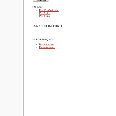
Procurar
Por Conferência
Por Autor
Por título
TAMANHO DA FONTE
INFORMAÇÃO
Para leitores
Para Autores