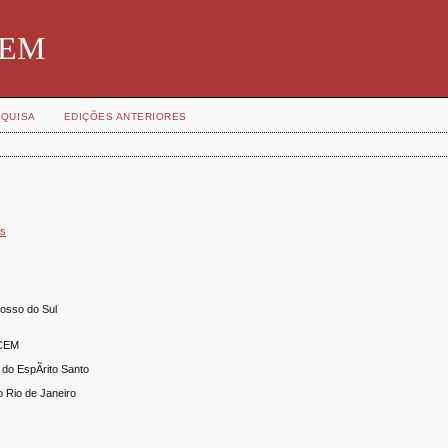
SBEM
QUISA
EDIÇÕES ANTERIORES
)s
rosso do Sul
ICEM
l do EspÃ­rito Santo
o Rio de Janeiro