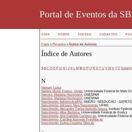
Portal de Eventos da 
CAPA
SOBRE
ACESSO
CADASTRO
PES
Capa
>
Pesquisa
>
Índice de Autores
Índice de Autores
A
B
C
D
E
F
G
H
I
J
K
L
M
N
O
P
Q
R
S
T
U
V
W
X
Y
Z
Toda(o
N
Naman, Luisa
Nantes Muniz Franco, Vivian
, Universidade Federal de Mato G
Narciso, Mariana Hochmann
, UNESPAR
Narciso, Mariana Hochmann
, UNESPAR
Nascimento, Adriano AraÃºjo
, SME/RJ -SEEDUC/RJ - GEPET
Nascimento, Adroano Silva Nascimento
, UFMS
Nascimento, Alexandre Carlos Augusto Souza
, Instituto Federa
Nascimento, Aline Barbosa
, Universidade Federal de GoiÃ¡s
Nascimento, Ana Gabriela Cardoso do
, Universidade Federal d
Nascimento, Carolina Azevedo FranÃ§a do
Nascimento, Eulina Coutinho Silva do