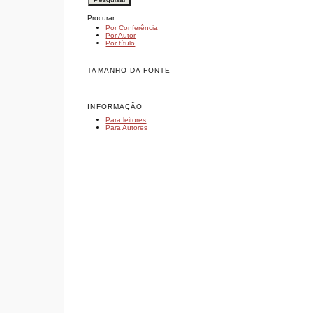
Procurar
Por Conferência
Por Autor
Por título
TAMANHO DA FONTE
INFORMAÇÃO
Para leitores
Para Autores