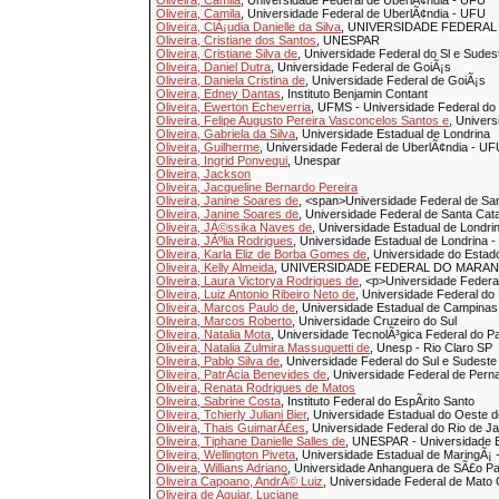
Oliveira, Camila
, Universidade Federal de UberlÃ¢ndia - UFU
Oliveira, Camila
, Universidade Federal de UberlÃ¢ndia - UFU
Oliveira, ClÃ¡udia Danielle da Silva
, UNIVERSIDADE FEDERA
Oliveira, Cristiane dos Santos
, UNESPAR
Oliveira, Cristiane Silva de
, Universidade Federal do Sl e Sudes
Oliveira, Daniel Dutra
, Universidade Federal de GoiÃ¡s
Oliveira, Daniela Cristina de
, Universidade Federal de GoiÃ¡s
Oliveira, Edney Dantas
, Instituto Benjamin Contant
Oliveira, Ewerton Echeverria
, UFMS - Universidade Federal do
Oliveira, Felipe Augusto Pereira Vasconcelos Santos e
, Univer
Oliveira, Gabriela da Silva
, Universidade Estadual de Londrina
Oliveira, Guilherme
, Universidade Federal de UberlÃ¢ndia - U
Oliveira, Ingrid Ponvequi
, Unespar
Oliveira, Jackson
Oliveira, Jacqueline Bernardo Pereira
Oliveira, Janine Soares de
, <span>Universidade Federal de Sa
Oliveira, Janine Soares de
, Universidade Federal de Santa Cat
Oliveira, JÃ©ssika Naves de
, Universidade Estadual de Londri
Oliveira, JÃºlia Rodrigues
, Universidade Estadual de Londrina 
Oliveira, Karla Eliz de Borba Gomes de
, Universidade do Esta
Oliveira, Kelly Almeida
, UNIVERSIDADE FEDERAL DO MARAN
Oliveira, Laura Victorya Rodrigues de
, <p>Universidade Fede
Oliveira, Luiz Antonio Ribeiro Neto de
, Universidade Federal do
Oliveira, Marcos Paulo de
, Universidade Estadual de Campinas
Oliveira, Marcos Roberto
, Universidade Cruzeiro do Sul
Oliveira, Natalia Mota
, Universidade TecnolÃ³gica Federal do P
Oliveira, Natalia Zulmira Massuquetti de
, Unesp - Rio Claro SP
Oliveira, Pablo Silva de
, Universidade Federal do Sul e Sudes
Oliveira, PatrÃ­cia Benevides de
, Universidade Federal de Pe
Oliveira, Renata Rodrigues de Matos
Oliveira, Sabrine Costa
, Instituto Federal do EspÃ­rito Santo
Oliveira, Tchierly Juliani Bier
, Universidade Estadual do Oeste d
Oliveira, Thais GuimarÃ£es
, Universidade Federal do Rio de Ja
Oliveira, Tiphane Danielle Salles de
, UNESPAR - Universidade 
Oliveira, Wellington Piveta
, Universidade Estadual de MaringÃ¡
Oliveira, Willians Adriano
, Universidade Anhanguera de SÃ£o P
Oliveira Capoano, AndrÃ© Luiz
, Universidade Federal de Mato
Oliveira de Aguiar, Luciane