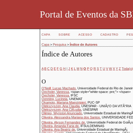
Portal de Eventos da 
CAPA
SOBRE
ACESSO
CADASTRO
PES
Capa
>
Pesquisa
>
Índice de Autores
Índice de Autores
A
B
C
D
E
F
G
H
I
J
K
L
M
N
O
P
Q
R
S
T
U
V
W
X
Y
Z
Toda(o
O
O'Neill, Lucas Machado
, Universidade Federal do Rio de Janei
Oechsler, Vanessa
, <span style="white-space: pre;"> </span>
Oechsler, Vanessa
, IFSC
Oenning, Lucineia
, UNEMAT
Okamoto, Mariana Maestripieri
, PUC-SP
Olekszyszen, Ana Claudia
, UNESPAR - UNIÃƒO DA VITÃ“RIA
Olekszyszen, Ana ClÃ¡udia
, UNESPAR
Olimpo, Wynston Anunciado
, Universidade Estadual de Maring
Oliveira, Alessandra Mariana dos Santos
, UNIVERSIDADE FE
Oliveira, Alyson Fernandes de
, Universidade Federal de GoiÃ¡
Oliveira, Amanda Faria de
, IFSULDEMINAS
Oliveira, Ana Beatriz de
, Universidade Estadual de MaringÃ¡