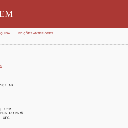
SBEM
QUISA
EDIÇÕES ANTERIORES
)s
ro (UFRJ)
Ã¡ - UEM
DERAL DO PARÃ
s - UFG