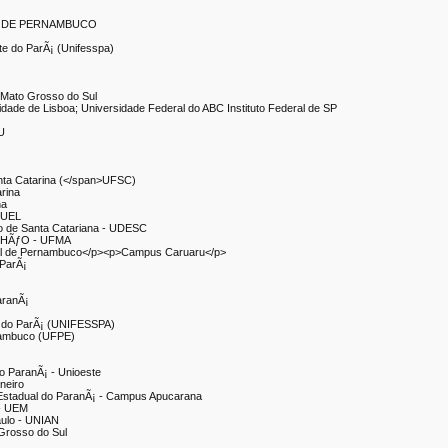
L DE PERNAMBUCO
te do ParÃ¡ (Unifesspa)
 Mato Grosso do Sul
sidade de Lisboa; Universidade Federal do ABC Instituto Federal de SP
FU
nta Catarina (</span>UFSC)
arina
na
- UEL
do de Santa Catariana - UDESC
HÃƒO - UFMA
ral de Pernambuco</p><p>Campus Caruaru</p>
 ParÃ¡
aranÃ¡
te do ParÃ¡ (UNIFESSPA)
rnambuco (UFPE)
o ParanÃ¡ - Unioeste
neiro
Estadual do ParanÃ¡ - Campus Apucarana
 - UEM
aulo - UNIAN
 Grosso do Sul