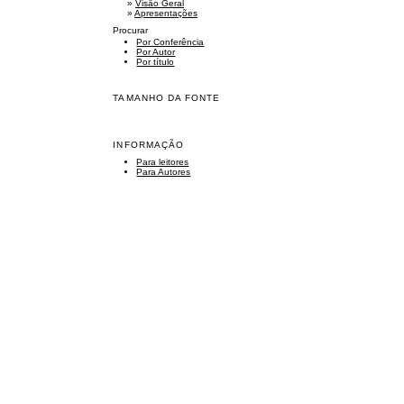
»
Visão Geral
»
Apresentações
Procurar
Por Conferência
Por Autor
Por título
TAMANHO DA FONTE
INFORMAÇÃO
Para leitores
Para Autores