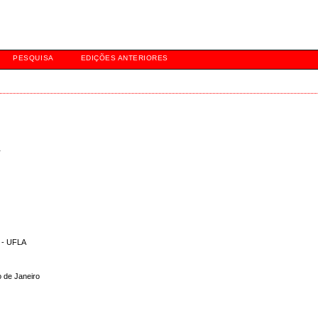
s da SBEM
PESQUISA
EDIÇÕES ANTERIORES
s
s - UFLA
o de Janeiro