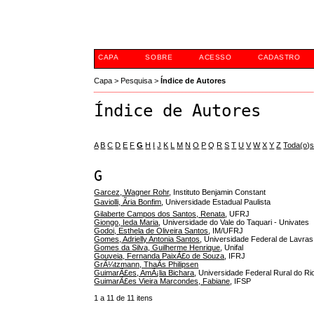
Portal de Evento
CAPA
SOBRE
ACESSO
CADASTRO
Capa
>
Pesquisa
>
Índice de Autores
Índice de Autores
A
B
C
D
E
F
G
H
I
J
K
L
M
N
O
P
Q
R
S
T
U
V
W
X
Y
Z
Toda(o)
G
Garcez, Wagner Rohr
, Instituto Benjamin Constant
Gaviolli, Ãria Bonfim
, Universidade Estadual Paulista
Gilaberte Campos dos Santos, Renata
, UFRJ
Giongo, Ieda Maria
, Universidade do Vale do Taquari - Univates
Godoi, Esthela de Oliveira Santos
, IM/UFRJ
Gomes, Adrielly Antonia Santos
, Universidade Federal de Lavra
Gomes da Silva, Guilherme Henrique
, Unifal
Gouveia, Fernanda PaixÃ£o de Souza
, IFRJ
GrÃ¼tzmann, ThaÃ­s Philipsen
GuimarÃ£es, AmÃ¡lia Bichara
, Universidade Federal Rural do Ri
GuimarÃ£es Vieira Marcondes, Fabiane
, IFSP
1 a 11 de 11 itens