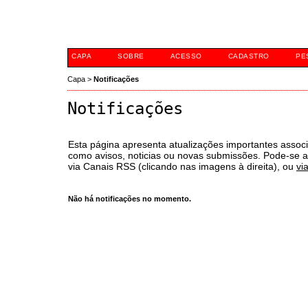
Portal de Eventos 
CAPA
SOBRE
ACESSO
CADASTRO
PE
Capa
>
Notificações
Notificações
Esta página apresenta atualizações importantes associ
como avisos, noticias ou novas submissões. Pode-se as
via Canais RSS (clicando nas imagens à direita), ou
vi
Não há notificações no momento.