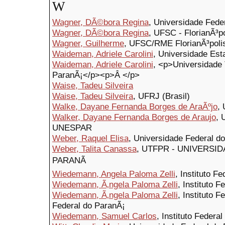
W
Wagner, DÃ©bora Regina
, Universidade Fede
Wagner, DÃ©bora Regina
, UFSC - FlorianÃ³po
Wagner, Guilherme
, UFSC/RME FlorianÃ³poli
Waideman, Adriele Carolini
, Universidade Est
Waideman, Adriele Carolini
, <p>Universidade 
ParanÃ¡</p><p>Â </p>
Waise, Tadeu Silveira
Waise, Tadeu Silveira
, UFRJ (Brasil)
Walke, Dayane Fernanda Borges de AraÃºjo
,
Walker, Dayane Fernanda Borges de Araujo
, 
UNESPAR
Weber, Raquel Elisa
, Universidade Federal d
Weber, Talita Canassa
, UTFPR - UNIVERSI
PARANÃ
Wiedemann, Angela Paloma Zelli
, Instituto F
Wiedemann, Ã‚ngela Paloma Zelli
, Instituto 
Wiedemann, Ã‚ngela Paloma Zelli
, Instituto 
Federal do ParanÃ¡
Wiedemann, Samuel Carlos
, Instituto Federa