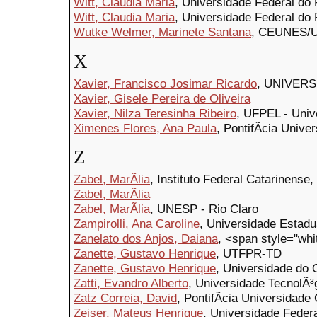
Witt, Claudia Maria
, Universidade Federal d
Witt, Claudia Maria
, Universidade Federal do
Wutke Welmer, Marinete Santana
, CEUNES/
X
Xavier, Francisco Josimar Ricardo
, UNIVER
Xavier, Gisele Pereira de Oliveira
Xavier, Nilza Teresinha Ribeiro
, UFPEL - Univ
Ximenes Flores, Ana Paula
, PontifÃ­cia Univ
Z
Zabel, MarÃ­lia
, Instituto Federal Catarinense
Zabel, MarÃ­lia
Zabel, MarÃ­lia
, UNESP - Rio Claro
Zampirolli, Ana Caroline
, Universidade Estadu
Zanelato dos Anjos, Daiana
, <span style="whi
Zanette, Gustavo Henrique
, UTFPR-TD
Zanette, Gustavo Henrique
, Universidade do 
Zatti, Evandro Alberto
, Universidade TecnolÃ
Zatz Correia, David
, PontifÃ­cia Universidad
Zeiser, Mateus Henrique
, Universidade Federa