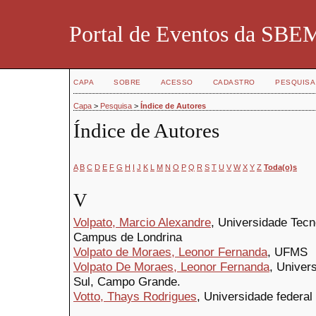
Portal de Eventos da SBE
CAPA
SOBRE
ACESSO
CADASTRO
PESQUISA
Capa
>
Pesquisa
>
Índice de Autores
Índice de Autores
A
B
C
D
E
F
G
H
I
J
K
L
M
N
O
P
Q
R
S
T
U
V
W
X
Y
Z
Toda(o)s
V
Volpato, Marcio Alexandre
, Universidade Tecn
Campus de Londrina
Volpato de Moraes, Leonor Fernanda
, UFMS
Volpato De Moraes, Leonor Fernanda
, Univer
Sul, Campo Grande.
Votto, Thays Rodrigues
, Universidade federal