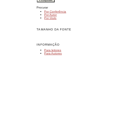
Procurar
Por Conferência
Por Autor
Por título
TAMANHO DA FONTE
INFORMAÇÃO
Para leitores
Para Autores