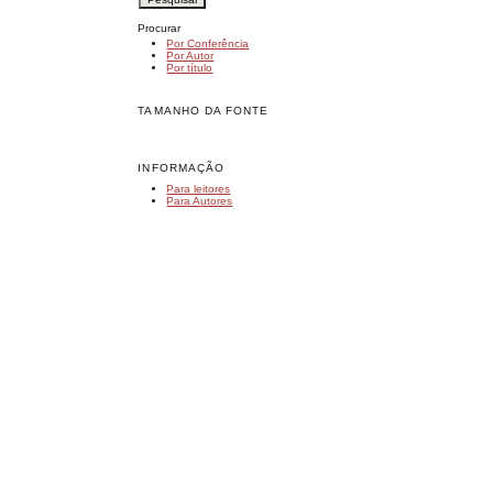
Procurar
Por Conferência
Por Autor
Por título
TAMANHO DA FONTE
INFORMAÇÃO
Para leitores
Para Autores